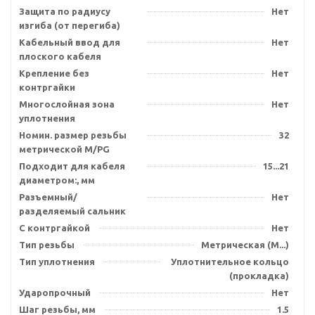
Защита по радиусу
Нет
изгиба (от перегиба)
Кабельный ввод для
Нет
плоского кабеля
Крепление без
Нет
контргайки
Многослойная зона
Нет
уплотнения
Номин. размер резьбы
32
метрической M/PG
Подходит для кабеля
15...21
диаметром:, мм
Разъемный/
Нет
разделяемый сальник
С контргайкой
Нет
Тип резьбы
Метрическая (M...)
Тип уплотнения
Уплотнительное кольцо
(прокладка)
Ударопрочный
Нет
Шаг резьбы, мм
1.5