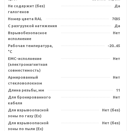
Не содержит (без)
Да
галогенов
Номер цвета RAL
7035
С разгрузкой натяжения
Да
Взрывобезопасное
Нет
исполнение
Рабочая температура,
-20...65
°C
EMC-исполнение
Нет
(электромагнитная
совместимость)
Армированный
Нет
стекловолокном
Длина резьбы, мм
11
Для бронированного
Нет
кабеля
Для взрывоопасной
Нет (без)
зоны по газу (Ex)
Для взрывоопасной
Нет (без)
зоны по пыли (Ex)