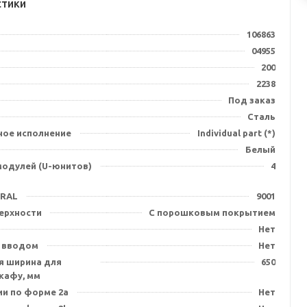
стики
106863
04955
200
2238
Под заказ
Сталь
ное исполнение
Individual part (*)
Белый
модулей (U-юнитов)
4
 RAL
9001
ерхности
С порошковым покрытием
Нет
 вводом
Нет
я ширина для
650
кафу, мм
ии по форме 2a
Нет