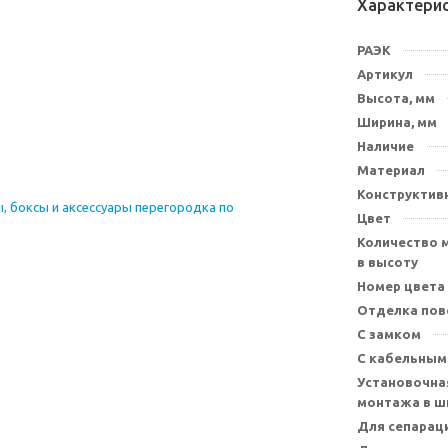
Характери
РАЭК
Артикул
Высота, мм
Ширина, мм
Наличие
Материал
Конструктив
Цвет
Количество 
в высоту
Номер цвета
Отделка пов
С замком
С кабельным
Установочна
монтажа в ш
Для сепарац