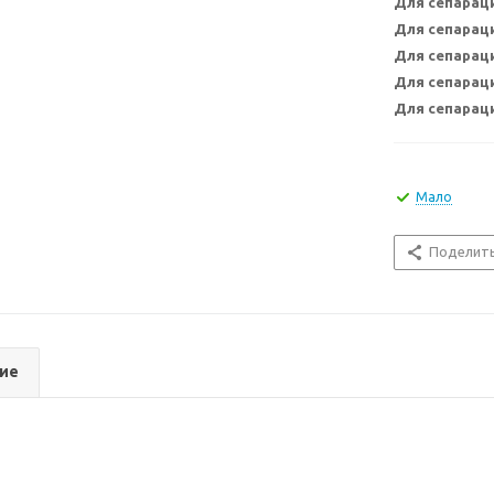
Для сепарац
Для сепарац
Для сепарац
Для сепарац
Для сепарац
Мало
Поделит
ие