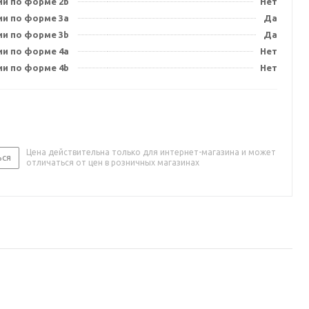
ии по форме 2b
Нет
ии по форме 3a
Да
ии по форме 3b
Да
ии по форме 4a
Нет
ии по форме 4b
Нет
Цена действительна только для интернет-магазина и может
ься
отличаться от цен в розничных магазинах