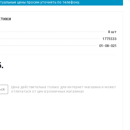
ктуальные цены просим уточнять по телефону.
стики
8 шт
1775533
01-08-021
.
Цена действительна только для интернет-магазина и может
ься
отличаться от цен в розничных магазинах