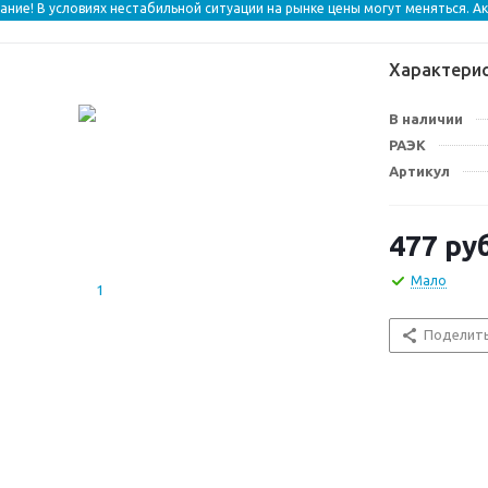
ание! В условиях нестабильной ситуации на рынке цены могут меняться. А
Характери
В наличии
РАЭК
Артикул
477
руб
Мало
Поделит