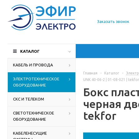
О компании
Заказать звонок
Доставка
Производители
КАТАЛОГ
Статьи
КАБЕЛЬ И ПРОВОДА
Главная
-
Каталог
-
Электр
Контакты
ЭЛЕКТРОТЕХНИЧЕСКОЕ
UNK 40-06-2 | 01-08-021 | tekfo
ОБОРУДОВАНИЕ
Бокс плас
СКС И ТЕЛЕКОМ
черная две
tekfor
СВЕТОТЕХНИЧЕСКОЕ
ОБОРУДОВАНИЕ
КАБЕЛЕНЕСУЩИЕ