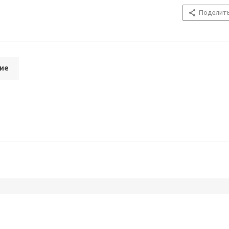
Поделит
ие