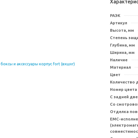
Характери
РАЭК
Артикул
Высота, мм
Степень защи
Глубина, мм
Ширина, мм
Наличие
Материал
Цвет
Количество 
Номер цвета
С задней дв
Со смотрово
Отделка пов
EMC-исполне
(электромаг
совместимос