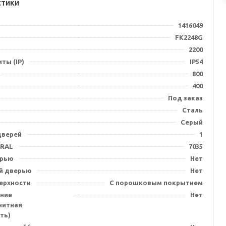
стики
1416049
FK2248G
2200
ты (IP)
IP54
800
400
Под заказ
Сталь
Серый
дверей
1
 RAL
7035
ерью
Нет
й дверью
Нет
ерхности
С порошковым покрытием
ние
Нет
нитная
ть)