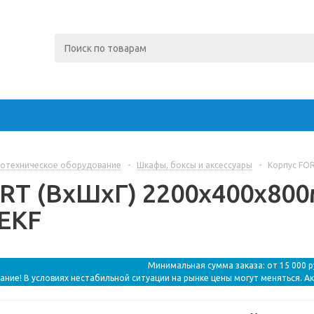
отехническое оборудование
-
Шкафы, боксы и аксессуары
-
Корпус FOR
RT (ВхШхГ) 2200x400x800м
 EKF
Минимальная сумма заказа: от 15 000 
ание! В условиях нестабильной ситуации на рынке цены могут меняться. А