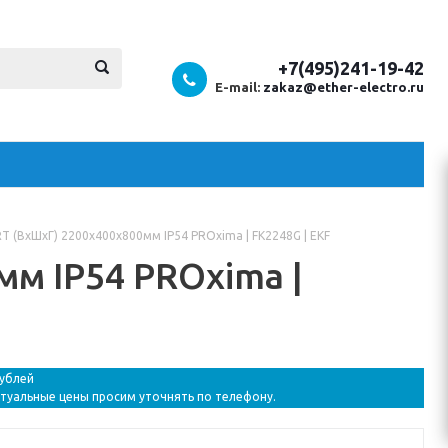
+7(495)241-19-42
E-mail:
zakaz@ether-electro.ru
T (ВхШхГ) 2200x400x800мм IP54 PROxima | FK2248G | EKF
м IP54 PROxima |
рублей
ктуальные цены просим уточнять по телефону.