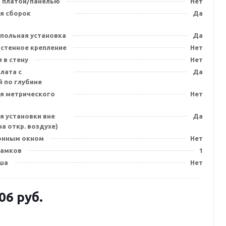
 платой/панелью
Нет
я сборок
Да
польная установка
Да
стенное крепление
Нет
 в стену
Нет
лата с
Да
 по глубине
я метрического
Нет
я установки вне
Да
а откр. воздухе)
онным окном
Нет
замков
1
ша
Нет
.06
руб.