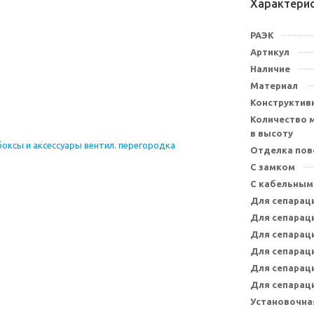
Характери
РАЭК
Артикул
Наличие
Материал
Конструктив
Количество 
в высоту
Отделка пов
С замком
С кабельным
Для сепарац
Для сепарац
Для сепарац
Для сепарац
Для сепарац
Для сепарац
Установочна