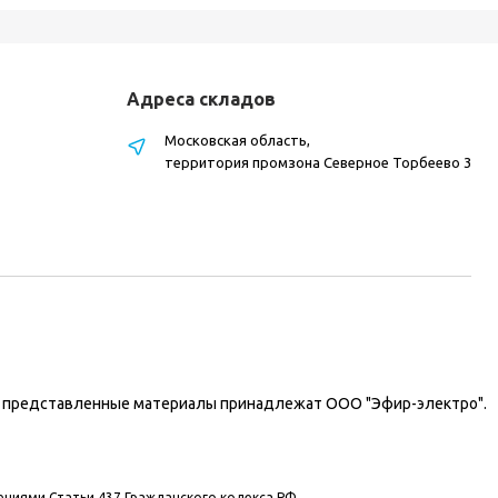
Адреса складов
Московская область,
территория промзона Северное Торбеево 3
на представленные материалы принадлежат ООО "Эфир-электро".
ениями Статьи 437 Гражданского кодекса РФ.