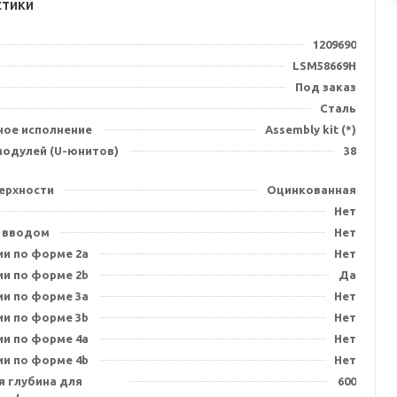
стики
1209690
LSM58669H
Под заказ
Сталь
ное исполнение
Assembly kit (*)
модулей (U-юнитов)
38
ерхности
Оцинкованная
Нет
 вводом
Нет
ии по форме 2a
Нет
ии по форме 2b
Да
ии по форме 3a
Нет
ии по форме 3b
Нет
ии по форме 4a
Нет
ии по форме 4b
Нет
я глубина для
600