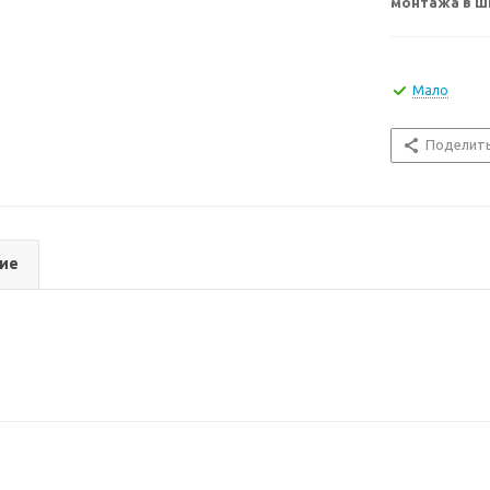
монтажа в ш
Мало
Поделит
ие