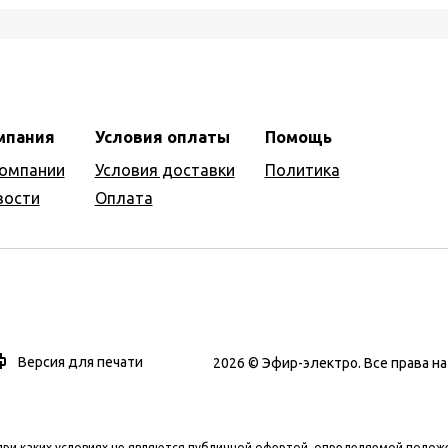
мпания
Условия оплаты
Помощь
компании
Условия доставки
Политика
вости
Оплата
Версия для печати
2026 © Эфир-электро. Все права 
при каких условиях не являются публичной офертой, определяемой полож