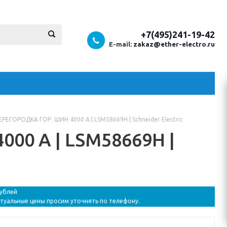
+7(495)241-19-42
E-mail:
zakaz@ether-electro.ru
РЕГОРОДКА ГОР. ШИН 4000 А | LSM58669H | Schneider Electric
00 А | LSM58669H |
рублей
ктуальные цены просим уточнять по телефону.