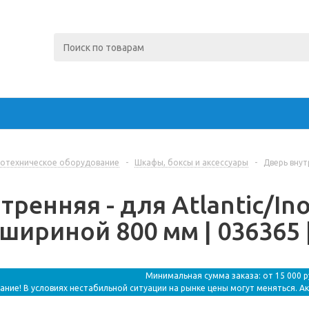
отехническое оборудование
-
Шкафы, боксы и аксессуары
-
Дверь внут
тренняя - для Atlantic/In
 шириной 800 мм | 036365 
Минимальная сумма заказа: от 15 000 
ание! В условиях нестабильной ситуации на рынке цены могут меняться. А