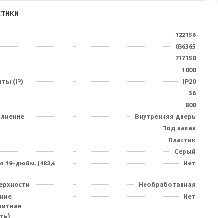
стики
122156
036365
717150
1000
ты (IP)
IP20
36
800
олнение
Внутренняя дверь
Под заказ
Пластик
Серый
 19-дюйм. (482,6
Нет
ерхности
Необработанная
ние
Нет
нитная
ть)