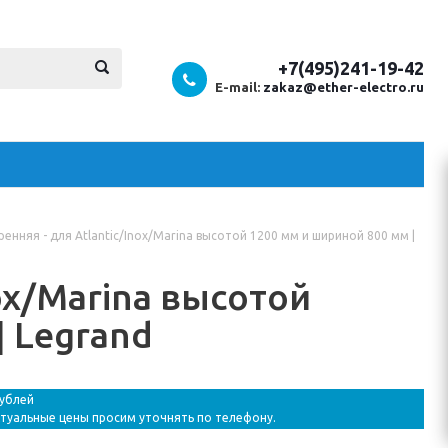
+7(495)241-19-42
E-mail:
zakaz@ether-electro.ru
ренняя - для Atlantic/Inox/Marina высотой 1200 мм и шириной 800 мм |
ox/Marina высотой
| Legrand
рублей
ктуальные цены просим уточнять по телефону.