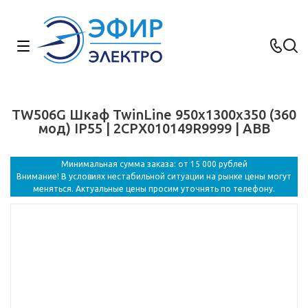
TW506G Шкаф TwinLine 950x1300x350 (360
мод) IP55 | 2CPX010149R9999 | ABB
Минимальная сумма заказа: от 15 000 рублей
Внимание! В условиях нестабильной ситуации на рынке цены могут
меняться. Актуальные цены просим уточнять по телефону.