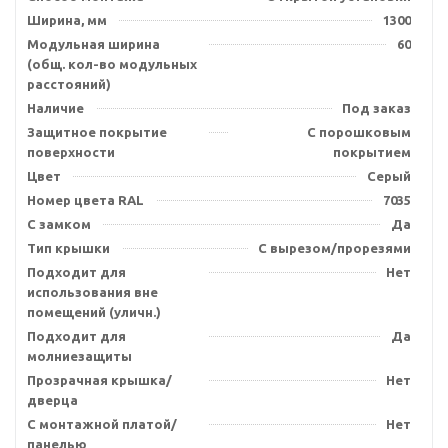
Ширина, мм
1300
Модульная ширина
60
(общ. кол-во модульных
расстояний)
Наличие
Под заказ
Защитное покрытие
С порошковым
поверхности
покрытием
Цвет
Серый
Номер цвета RAL
7035
С замком
Да
Тип крышки
С вырезом/прорезями
Подходит для
Нет
использования вне
помещений (уличн.)
Подходит для
Да
молниезащиты
Прозрачная крышка/
Нет
дверца
С монтажной платой/
Нет
панелью