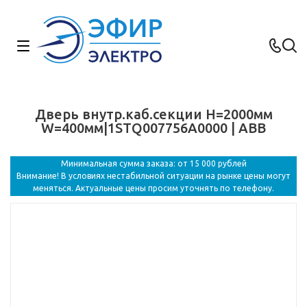
Дверь внутр.каб.секции H=2000мм
W=400мм|1STQ007756A0000 | ABB
Минимальная сумма заказа: от 15 000 рублей
Внимание! В условиях нестабильной ситуации на рынке цены могут
меняться. Актуальные цены просим уточнять по телефону.