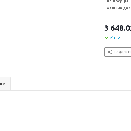
Тип дверцы
Толщина две
3 648.0
Мало
Поделит
ие