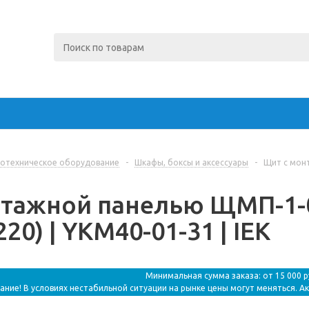
отехническое оборудование
-
Шкафы, боксы и аксессуары
-
Щит с монт
тажной панелью ЩМП-1-0
20) | YKM40-01-31 | IEK
Минимальная сумма заказа: от 15 000 
ание! В условиях нестабильной ситуации на рынке цены могут меняться. А