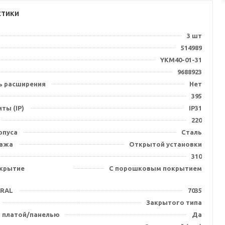
стики
3 шт
514989
YKM40-01-31
9688923
 расширения
Нет
395
ты (IP)
IP31
220
рпуса
Сталь
тажа
Открытой установки
310
крытие
С порошковым покрытием
 RAL
7035
Закрытого типа
 платой/панелью
Да