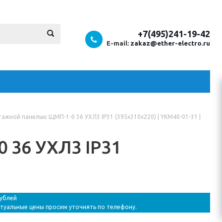
+7(495)241-19-42
E-mail:
zakaz@ether-electro.ru
ажной панелью ЩМП-1-0 36 УХЛ3 IP31 (395x310x220) | YKM40-01-31 |
 36 УХЛ3 IP31
рублей
ктуальные цены просим уточнять по телефону.