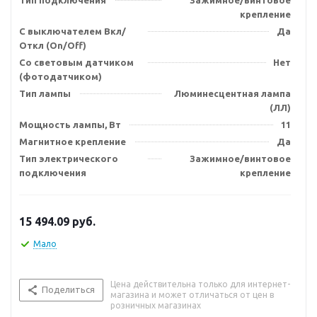
Тип подключения
Зажимное/винтовое
крепление
С выключателем Вкл/
Да
Откл (On/Off)
Со световым датчиком
Нет
(фотодатчиком)
Тип лампы
Люминесцентная лампа
(ЛЛ)
Мощность лампы, Вт
11
Магнитное крепление
Да
Тип электрического
Зажимное/винтовое
подключения
крепление
15 494.09
руб.
Мало
Цена действительна только для интернет-
Поделиться
магазина и может отличаться от цен в
розничных магазинах