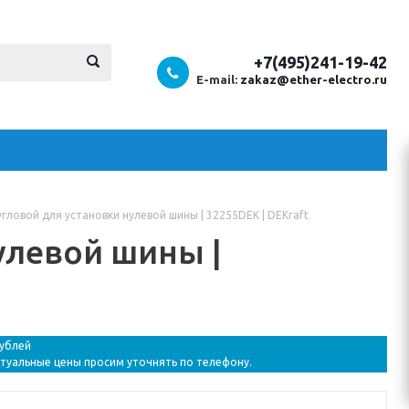
+7(495)241-19-42
E-mail:
zakaz@ether-electro.ru
гловой для установки нулевой шины | 32255DEK | DEKraft
улевой шины |
рублей
ктуальные цены просим уточнять по телефону.