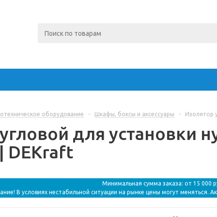
отехническое оборудование
-
Шкафы, боксы и аксессуары
-
Изолятор у
угловой для установки н
| DEKraft
Минимальная сумма заказа: от 15 000 
ание! В условиях нестабильной ситуации на рынке цены могут меняться. А