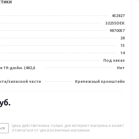
стики
452827
32255DEK
9870057
28
15
14
Под заказ
 19-дюйм. (482,6
Нет
нта/запасной части
Крепежный кронштейн
уб.
Цена действительна только для интернет-магазина и может
ься
отличаться от цен в розничных магазинах