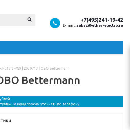
+7(495)241-19-42
E-mail:
zakaz@ether-electro.ru
 PG13,5-PG9 | 2030713 | OBO Bettermann
 OBO Bettermann
рублей
ктуальные цены просим уточнять по телефону.
стики