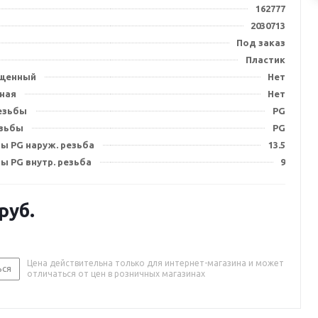
162777
2030713
Под заказ
Пластик
щенный
Нет
ная
Нет
резьбы
PG
езьбы
PG
ы PG наруж. резьба
13.5
ы PG внутр. резьба
9
руб.
Цена действительна только для интернет-магазина и может
ься
отличаться от цен в розничных магазинах