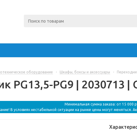
отехническое оборудование
-
Шкафы, боксы и аксессуары
-
Переходник
к PG13,5-PG9 | 2030713 |
Минимальная сумма заказа: от 15 000 
ание! В условиях нестабильной ситуации на рынке цены могут меняться. А
Характери