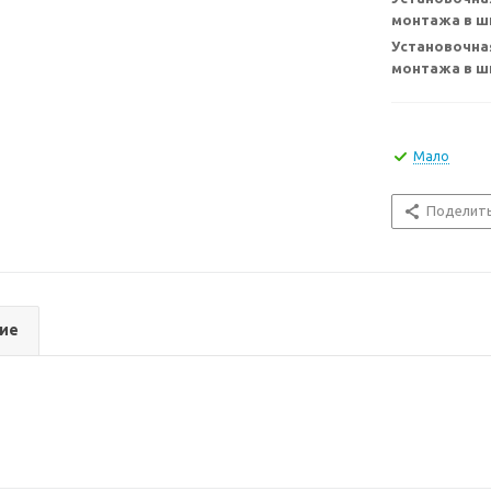
монтажа в ш
Установочна
монтажа в ш
Мало
Поделит
ие