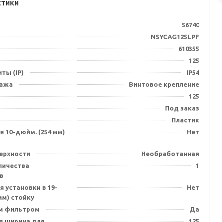
стики
56740
NSYCAG125LPF
610355
125
ты (IP)
IP54
тажа
Винтовое крепление
125
Под заказ
Пластик
 10-дюйм. (254 мм)
Нет
ерхности
Необработанная
личества
1
в
 установки в 19-
Нет
мм) стойку
м фильтром
Да
я ширина для
125