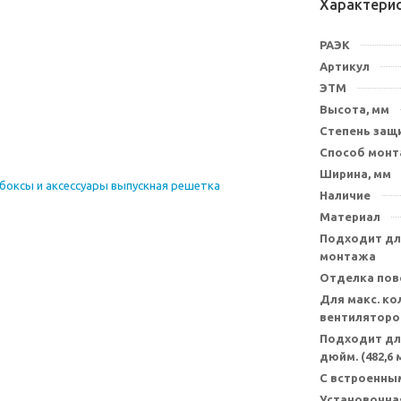
Характери
РАЭК
Артикул
ЭТМ
Высота, мм
Степень защи
Способ мон
Ширина, мм
Наличие
Материал
Подходит для
монтажа
Отделка пов
Для макс. ко
вентиляторо
Подходит для
дюйм. (482,6 
С встроенны
Установочна