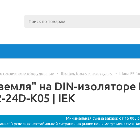
отехническое оборудование
-
Шкафы, боксы и аксессуары
-
Шина PE "з
земля" на DIN-изоляторе
-24D-K05 | IEK
Минимальная сумма заказа: от 15 000 
ание! В условиях нестабильной ситуации на рынке цены могут меняться. А