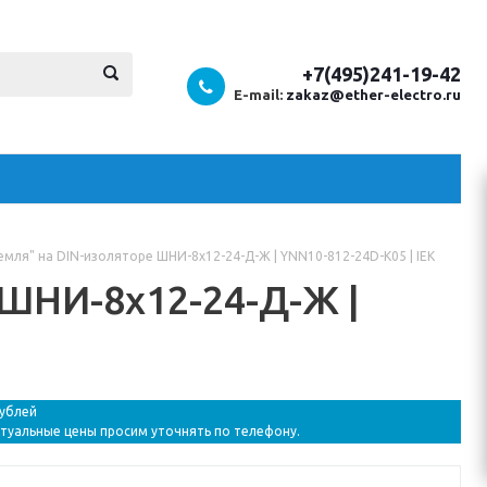
+7(495)241-19-42
E-mail:
zakaz@ether-electro.ru
емля" на DIN-изоляторе ШНИ-8х12-24-Д-Ж | YNN10-812-24D-K05 | IEK
 ШНИ-8х12-24-Д-Ж |
рублей
ктуальные цены просим уточнять по телефону.