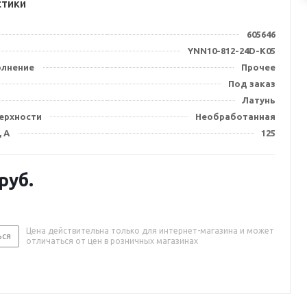
стики
605646
YNN10-812-24D-K05
олнение
Прочее
Под заказ
Латунь
ерхности
Необработанная
, А
125
руб.
Цена действительна только для интернет-магазина и может
ься
отличаться от цен в розничных магазинах