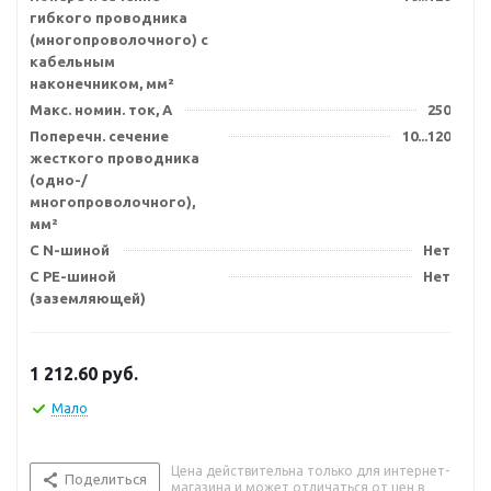
гибкого проводника
(многопроволочного) с
кабельным
наконечником, мм²
Макс. номин. ток, А
250
Поперечн. сечение
10...120
жесткого проводника
(одно-/
многопроволочного),
мм²
С N-шиной
Нет
С PE-шиной
Нет
(заземляющей)
1 212.60
руб.
Мало
Цена действительна только для интернет-
Поделиться
магазина и может отличаться от цен в