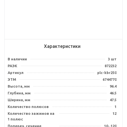
Характеристики
В наличии
3 шт
РАЭК
872232
Артикул
plc-kbr250
ЭТМ
6744770
Высота, мм
96.4
Глубина, мм
46.5
Ширина, мм
47.5
Количество полюсов
1
Количество зажимов на
12
1 полюс
Попереч. сечение
10...120