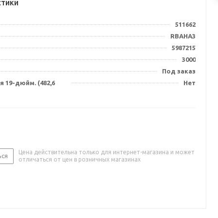
стики
511662
RBAHA3
5987215
3000
Под заказ
 19-дюйм. (482,6
Нет
Цена действительна только для интернет-магазина и может
ься
отличаться от цен в розничных магазинах