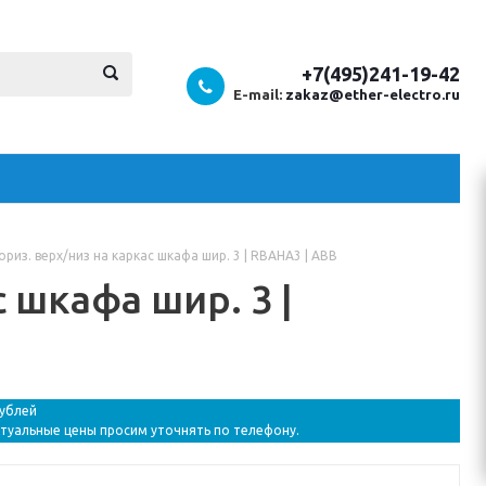
+7(495)241-19-42
E-mail:
zakaz@ether-electro.ru
ориз. верх/низ на каркас шкафа шир. 3 | RBAHA3 | ABB
 шкафа шир. 3 |
рублей
ктуальные цены просим уточнять по телефону.