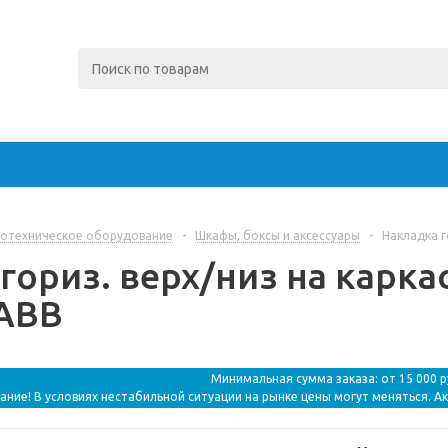
отехническое оборудование
-
Шкафы, боксы и аксессуары
-
Накладка г
гориз. верх/низ на каркас
 ABB
Минимальная сумма заказа: от 15 000 
ание! В условиях нестабильной ситуации на рынке цены могут меняться. А