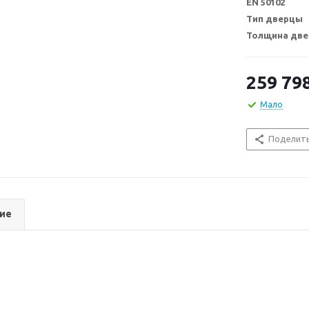
EN 50102
Тип дверцы
Толщина две
259 79
Мало
Поделит
ие