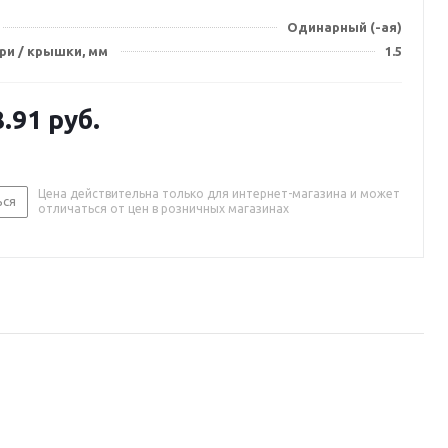
Одинарный (-ая)
ри / крышки, мм
1.5
8.91
руб.
Цена действительна только для интернет-магазина и может
ься
отличаться от цен в розничных магазинах