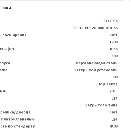
стики
2337956
TI5-12-N-120-080-030-66
 расширения
Нет
1200
ты (IP)
IP66
300
рпуса
Нержавеющая сталь
тажа
Открытой установки
800
Под заказ
 RAL
7035
Да
Закрытого типа
крышка/дверца
Нет
 платой/панелью
Да
сть по стандарту
IK09