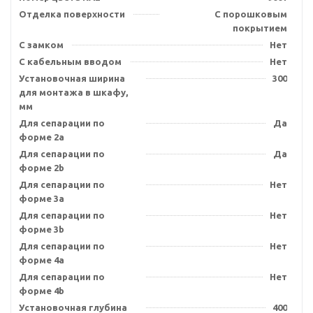
Отделка поверхности
С порошковым
покрытием
С замком
Нет
С кабельным вводом
Нет
Установочная ширина
300
для монтажа в шкафу,
мм
Для сепарации по
Да
форме 2a
Для сепарации по
Да
форме 2b
Для сепарации по
Нет
форме 3a
Для сепарации по
Нет
форме 3b
Для сепарации по
Нет
форме 4a
Для сепарации по
Нет
форме 4b
Установочная глубина
400