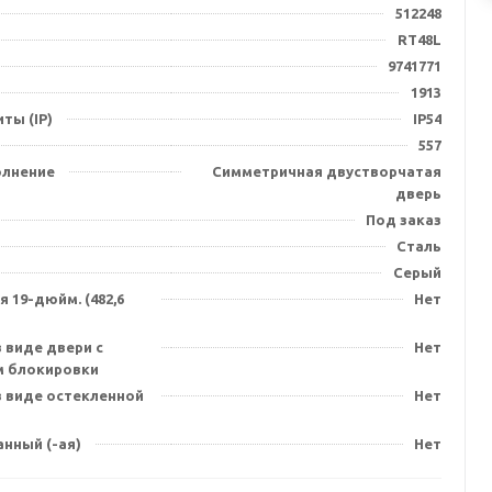
512248
RT48L
9741771
1913
ты (IP)
IP54
557
олнение
Симметричная двустворчатая
дверь
Под заказ
Сталь
Серый
 19-дюйм. (482,6
Нет
 виде двери с
Нет
 блокировки
в виде остекленной
Нет
нный (-ая)
Нет