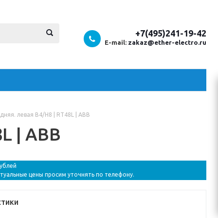
+7(495)241-19-42
E-mail:
zakaz@ether-electro.ru
дняя. левая B4/H8 | RT48L | ABB
L | ABB
рублей
ктуальные цены просим уточнять по телефону.
стики