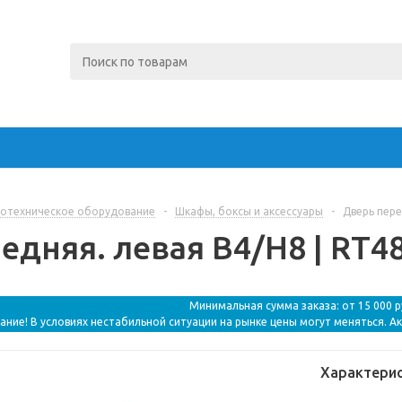
отехническое оборудование
-
Шкафы, боксы и аксессуары
-
Дверь пере
едняя. левая B4/H8 | RT48
Минимальная сумма заказа: от 15 000 
ание! В условиях нестабильной ситуации на рынке цены могут меняться. А
Характери