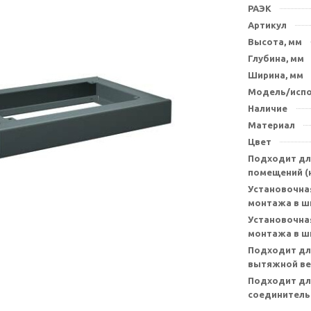
РАЭК
Артикул
Высота, мм
Глубина, мм
Ширина, мм
Модель/исп
Наличие
Материал
Цвет
Подходит дл
помещений (н
Установочна
монтажа в ш
Установочна
монтажа в ш
Подходит дл
вытяжной ве
Подходит дл
соединитель