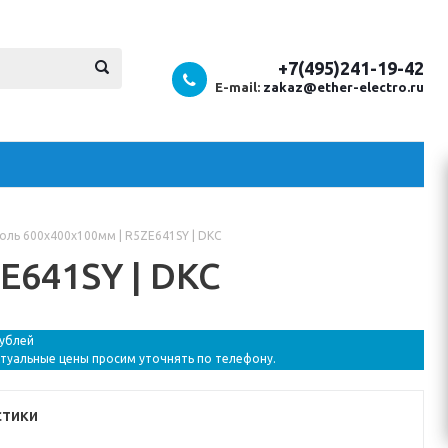
+7(495)241-19-42
E-mail:
zakaz@ether-electro.ru
ль 600x400x100мм | R5ZE641SY | DKC
E641SY | DKC
рублей
ктуальные цены просим уточнять по телефону.
стики