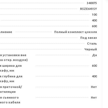
340075
R5ZE641SY
100
400
600
олнение
Полный комплект цоколя
Под заказ
Сталь
Черный
я установки вне
Да
а откр. воздухе)
я ширина для
600
кафу, мм
я глубина для
400
кафу, мм
я приточной/
Нет
нтиляции
я съемного
Нет
ного кабеля