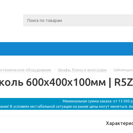
отехническое оборудование
-
Шкафы, боксы и аксессуары
-
Сейсмоцоко
оль 600x400x100мм | R5Z
Минимальная сумма заказа: от 15 000 
ание! В условиях нестабильной ситуации на рынке цены могут меняться. А
Характери