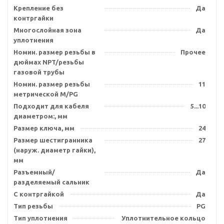
Крепление без
Да
контргайки
Многослойная зона
Да
уплотнения
Номин. размер резьбы в
Прочее
дюймах NPT/резьбы
газовой трубы
Номин. размер резьбы
11
метрической M/PG
Подходит для кабеля
5...10
диаметром:, мм
Размер ключа, мм
24
Размер шестигранника
27
(наруж. диаметр гайки),
мм
Разъемный/
Да
разделяемый сальник
С контргайкой
Да
Тип резьбы
PG
Тип уплотнения
Уплотнительное кольцо