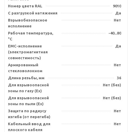
Номер цвета RAL
9010
С разгрузкой натяжения
Да
Взрывобезопасное
Нет
исполнение
Рабочая температура,
-40...80
°C
EMC-исполнение
Да
(электромагнитная
совместимость)
Армированный
Нет
стекловолокном
Длина резьбы, мм
36
Для взрывоопасной
Нет (без)
зоны по газу (Ex)
Для взрывоопасной
Нет (без)
зоны по пыли (Ex)
Защита по радиусу
Нет
изгиба (от перегиба)
Кабельный ввод для
Нет
плоского кабеля