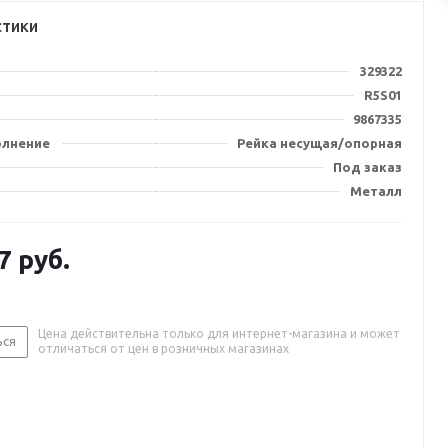
стики
329322
R5S01
9867335
олнение
Рейка несущая/опорная
Под заказ
Металл
7
руб.
Цена действительна только для интернет-магазина и может
ься
отличаться от цен в розничных магазинах