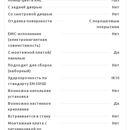
Номер цвета RAL
7035
С задней дверью
Нет
Со смотровой дверью
Нет
Отделка поверхности
С порошковым
покрытием
EMC-исполнение
Нет
(электромагнитная
совместимость)
С монтажной платой/
Да
панелью
Подходит для сборок
Нет
(наборный)
Ударопрочность по
IK10
стандарту EN 50102
Возможна напольная
Нет
установка
Возможно настенное
Да
крепление
Встраивается в стену
Нет
Монтажная плата с
Нет
регулировкой по