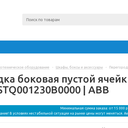
отехническое оборудование
-
Шкафы, боксы и аксессуары
-
Перегород
ка боковая пустой ячейк
STQ001230B0000 | ABB
Минимальная сумма заказа: от 15 000 
ание! В условиях нестабильной ситуации на рынке цены могут меняться. А