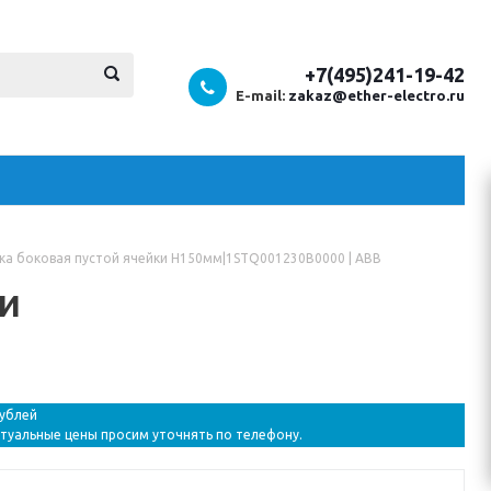
+7(495)241-19-42
E-mail:
zakaz@ether-electro.ru
ка боковая пустой ячейки H150мм|1STQ001230B0000 | ABB
и
рублей
ктуальные цены просим уточнять по телефону.