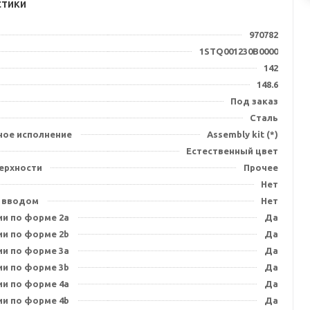
стики
970782
1STQ001230B0000
142
148.6
Под заказ
Сталь
ное исполнение
Assembly kit (*)
Естественный цвет
ерхности
Прочее
Нет
 вводом
Нет
ии по форме 2a
Да
ии по форме 2b
Да
ии по форме 3a
Да
ии по форме 3b
Да
ии по форме 4a
Да
ии по форме 4b
Да