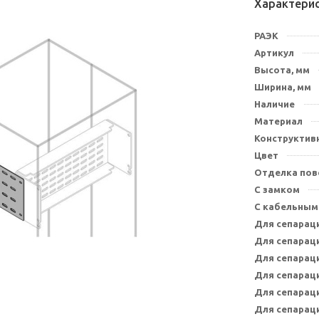
Характери
РАЭК
Артикул
Высота, мм
Ширина, мм
Наличие
Материал
Конструктив
Цвет
Отделка пов
С замком
С кабельным
Для сепарац
Для сепарац
Для сепарац
Для сепарац
Для сепарац
Для сепарац