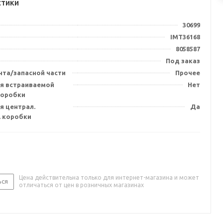
стики
30699
IMT36168
8058587
Под заказ
нта/запасной части
Прочее
я встраиваемой
Нет
коробки
я централ.
Да
. коробки
Цена действительна только для интернет-магазина и может
ься
отличаться от цен в розничных магазинах