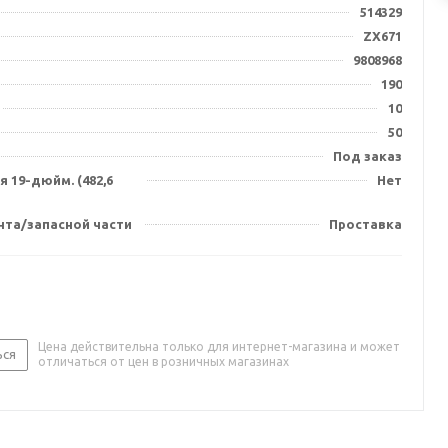
514329
ZX671
9808968
190
10
50
Под заказ
 19-дюйм. (482,6
Нет
нта/запасной части
Проставка
Цена действительна только для интернет-магазина и может
ься
отличаться от цен в розничных магазинах