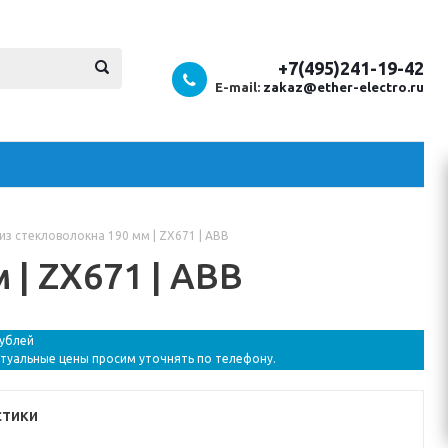
+7(495)241-19-42
E-mail:
zakaz@ether-electro.ru
из стекловолокна 190 мм | ZX671 | ABB
 | ZX671 | ABB
рублей
ктуальные цены просим уточнять по телефону.
стики