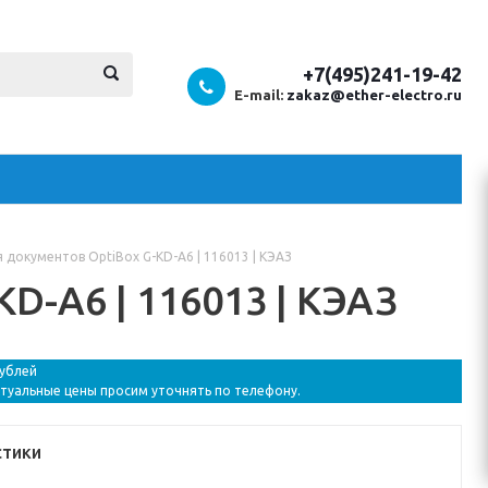
+7(495)241-19-42
E-mail:
zakaz@ether-electro.ru
 документов OptiBox G-KD-A6 | 116013 | КЭАЗ
D-A6 | 116013 | КЭАЗ
рублей
ктуальные цены просим уточнять по телефону.
стики