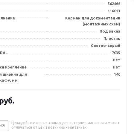
562466
116013
олнение
Карман для документации
(монтажных схем)
Под заказ
Пластик
Светло-серый
 RAL
7035
Нет
я крепление
Нет
я ширина для
140
кафу, мм
руб.
Цена действительна только для интернет-магазина и может
ься
отличаться от цен в розничных магазинах