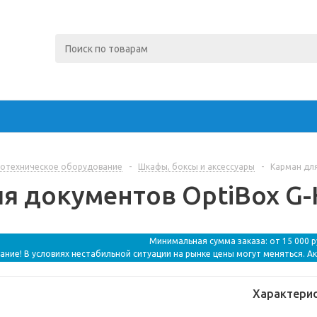
отехническое оборудование
-
Шкафы, боксы и аксессуары
-
Карман для
я документов OptiBox G-K
Минимальная сумма заказа: от 15 000 
ание! В условиях нестабильной ситуации на рынке цены могут меняться. А
Характери