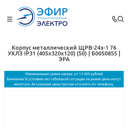
Корпус металлический ЩРВ-24з-1 76
УХЛЗ IP31 (405х320х120) (50) | Б0050855 |
ЭРА
Минимальная сумма заказа: от 15 000 рублей
Внимание! В условиях нестабильной ситуации на рынке цены могут
меняться. Актуальные цены просим уточнять по телефону.