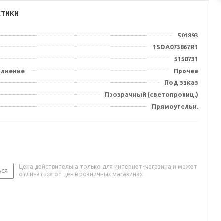
стики
501893
1SDA073867R1
5150731
олнение
Прочее
Под заказ
Прозрачный (светопрониц.)
Прямоугольн.
Цена действительна только для интернет-магазина и может
ься
отличаться от цен в розничных магазинах