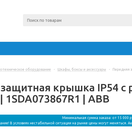
отехническое оборудование
-
Шкафы, боксы и аксессуары
-
Передняя з
 защитная крышка IP54 с
2 | 1SDA073867R1 | ABB
Минимальная сумма заказа: от 15 000 
ание! В условиях нестабильной ситуации на рынке цены могут меняться. А