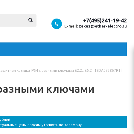
+7(495)241-19-42
E-mail:
zakaz@ether-electro.ru
ащитная крышка IP54 с разными ключами E2.2...E6.2 | 1SDA073867R1 |
 разными ключами
рублей
ктуальные цены просим уточнять по телефону.