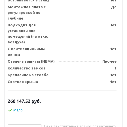
Встраивается в стену
Нет
Монтажная плата с
Да
регулировкой по
глубине
Подходит для
Нет
установки вне
помещений (на откр.
воздухе)
С вентиляционным
Нет
окном
Степень защиты (NEMA)
Прочее
Количество замков
1
Крепление на столбе
Нет
Скатная крыша
Нет
260 147.52
руб.
Мало
Цена действительна только для интернет-