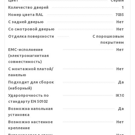
Цвет
Серый
Количество дверей
1
Номер цвета RAL
7035
С задней дверью
Нет
Со смотровой дверью
Нет
Отделка поверхности
С порошковым
покрытием
EMC-исполнение
Нет
(электромагнитная
совместимость)
С монтажной платой/
Нет
панелью
Подходит для сборок
Да
(наборный)
Ударопрочность по
IK10
стандарту EN 50102
Возможна напольная
Да
установка
Возможно настенное
Нет
крепление