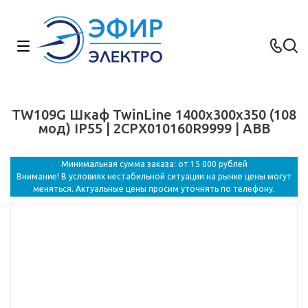
TW109G Шкаф TwinLine 1400x300x350 (108
мод) IP55 | 2CPX010160R9999 | ABB
Минимальная сумма заказа: от 15 000 рублей
Внимание! В условиях нестабильной ситуации на рынке цены могут
меняться. Актуальные цены просим уточнять по телефону.