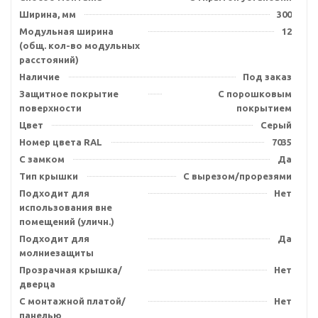
Ширина, мм
300
Модульная ширина
12
(общ. кол-во модульных
расстояний)
Наличие
Под заказ
Защитное покрытие
С порошковым
поверхности
покрытием
Цвет
Серый
Номер цвета RAL
7035
С замком
Да
Тип крышки
С вырезом/прорезями
Подходит для
Нет
использования вне
помещений (уличн.)
Подходит для
Да
молниезащиты
Прозрачная крышка/
Нет
дверца
С монтажной платой/
Нет
панелью