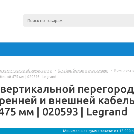
отехническое оборудование
-
Шкафы, боксы и аксессуары
-
Комплект в
биной 475 мм | 020593 | Legrand
вертикальной перегородки
тренней и внешней кабел
75 мм | 020593 | Legrand
Минимальная сумма заказа: от 15 000 