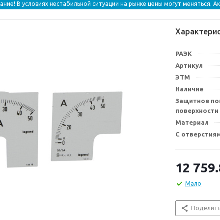
ание! В условиях нестабильной ситуации на рынке цены могут меняться. А
Характери
РАЭК
Артикул
ЭТМ
Наличие
Защитное по
поверхности
Материал
С отверстия
12 759
Мало
Поделит