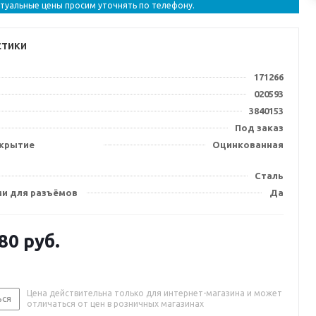
ктуальные цены просим уточнять по телефону.
стики
171266
020593
3840153
Под заказ
крытие
Оцинкованная
Сталь
ми для разъёмов
Да
.80
руб.
Цена действительна только для интернет-магазина и может
ься
отличаться от цен в розничных магазинах