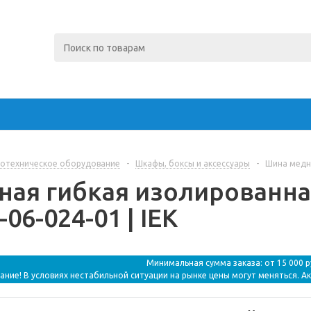
отехническое оборудование
-
Шкафы, боксы и аксессуары
-
Шина медна
ная гибкая изолированна
-06-024-01 | IEK
Минимальная сумма заказа: от 15 000 
ание! В условиях нестабильной ситуации на рынке цены могут меняться. А