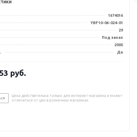
стики
1674016
YBF10-06-024-01
29
Под заказ
2000
.
Да
.53
руб.
Цена действительна только для интернет-магазина и может
ься
отличаться от цен в розничных магазинах