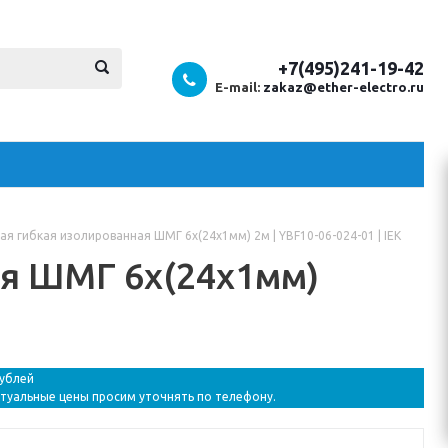
+7(495)241-19-42
E-mail:
zakaz@ether-electro.ru
я гибкая изолированная ШМГ 6x(24x1мм) 2м | YBF10-06-024-01 | IEK
я ШМГ 6x(24x1мм)
рублей
ктуальные цены просим уточнять по телефону.