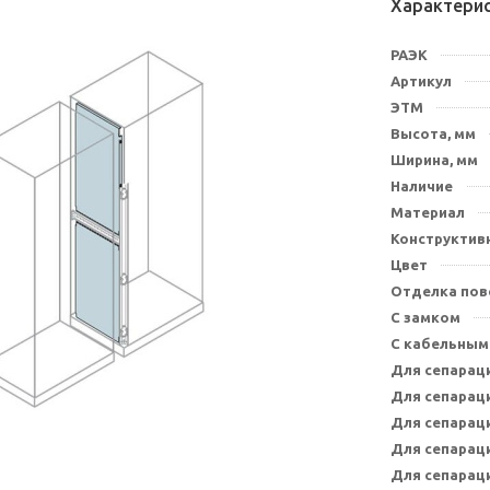
Характери
РАЭК
Артикул
ЭТМ
Высота, мм
Ширина, мм
Наличие
Материал
Конструктив
Цвет
Отделка пов
С замком
С кабельным
Для сепарац
Для сепарац
Для сепарац
Для сепарац
Для сепарац