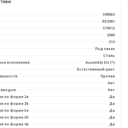
стики
509030
EE2061
579513
2000
510
Под заказ
Сталь
ное исполнение
Assembly kit (*)
Естественный цвет
ерхности
Прочее
Нет
 вводом
Нет
ии по форме 2a
Да
ии по форме 2b
Да
ии по форме 3a
Да
ии по форме 3b
Да
ии по форме 4a
Да