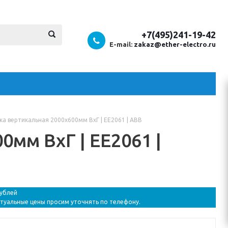
+7(495)241-19-42
E-mail:
zakaz@ether-electro.ru
а вертикальная 2000x600мм ВхГ | EE2061 | ABB
мм ВхГ | EE2061 |
рублей
ктуальные цены просим уточнять по телефону.