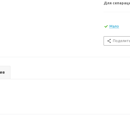
Для сепарац
Мало
Поделит
ие