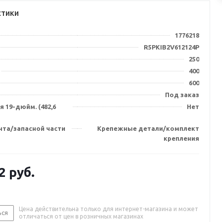
стики
1776218
R5PKIB2V612124P
250
400
600
Под заказ
 19-дюйм. (482,6
Нет
нта/запасной части
Крепежные детали/комплект
крепления
2
руб.
Цена действительна только для интернет-магазина и может
ься
отличаться от цен в розничных магазинах