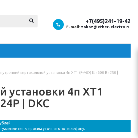
+7(495)241-19-42
E-mail:
zakaz@ether-electro.ru
нутренний вертикальной установки 4п ХТ1 (F-MO) Ш=600 В=250 |
й установки 4п ХТ1
24P | DKC
рублей
ктуальные цены просим уточнять по телефону.