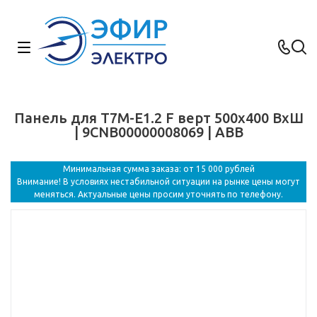
Панель для T7M-E1.2 F верт 500x400 ВхШ
| 9CNB00000008069 | ABB
Минимальная сумма заказа: от 15 000 рублей
Внимание! В условиях нестабильной ситуации на рынке цены могут
меняться. Актуальные цены просим уточнять по телефону.