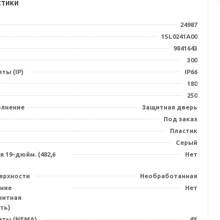
стики
24987
1SL0241A00
9841643
300
ты (IP)
IP66
180
250
олнение
Защитная дверь
Под заказ
Пластик
Серый
 19-дюйм. (482,6
Нет
ерхности
Необработанная
ние
Нет
нитная
ть)
иты (NEMA)
4X