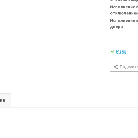
Исполнение в
отключением
Исполнение 
двери
Мало
Поделит
ие