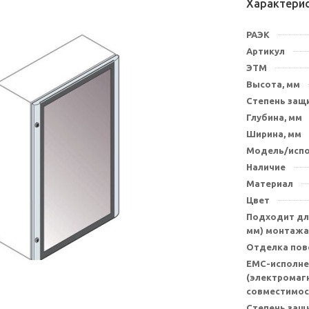
Характери
РАЭК
Артикул
ЭТМ
Высота, мм
Степень защи
Глубина, мм
Ширина, мм
Модель/исп
Наличие
Материал
Цвет
Подходит для
мм) монтажа
Отделка пов
EMC-исполне
(электромаг
совместимос
Степень защ