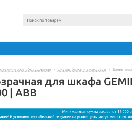
отехническое оборудование
-
Шкафы, боксы и аксессуары
-
Дверь проз
зрачная для шкафа GEMINI
0 | ABB
Минимальная сумма заказа: от 15 000 
ание! В условиях нестабильной ситуации на рынке цены могут меняться. А