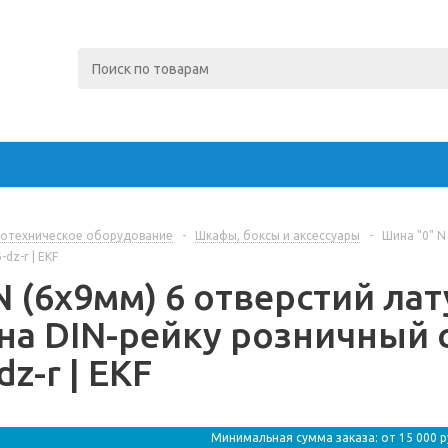
отехническое оборудование
-
Шкафы, боксы и аксессуары
-
Шина "0" N
dz-r | EKF
N (6х9мм) 6 отверстий ла
на DIN-рейку розничный с
dz-r | EKF
Минимальная сумма заказа: от 15 000 