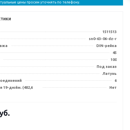
ктуальные цены просим уточнять по телефону.
стики
1511513
sn0-63-06-dz-r
тажа
DIN-рейка
45
100
Под заказ
Латунь
соединений
6
 19-дюйм. (482,6
Нет
уб.