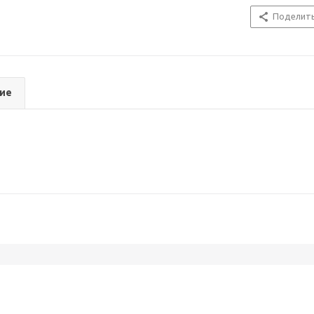
Поделит
ие