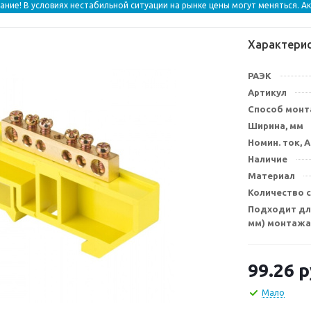
ание! В условиях нестабильной ситуации на рынке цены могут меняться. А
Характери
РАЭК
Артикул
Способ мон
Ширина, мм
Номин. ток, А
Наличие
Материал
Количество 
Подходит для
мм) монтажа
99.26
р
Мало