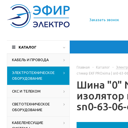
О компании
Заказать звонок
Доставка
Производители
КАТАЛОГ
Статьи
КАБЕЛЬ И ПРОВОДА
Главная
-
Каталог
-
Электр
Контакты
ЭЛЕКТРОТЕХНИЧЕСКОЕ
стикер EKF PROxima | sn0-63-06-
ОБОРУДОВАНИЕ
Шина "0" 
СКС И ТЕЛЕКОМ
изолятор 
sn0-63-06-
СВЕТОТЕХНИЧЕСКОЕ
ОБОРУДОВАНИЕ
КАБЕЛЕНЕСУЩИЕ