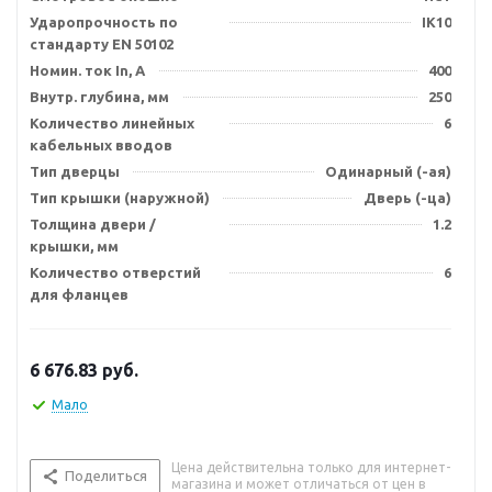
Ударопрочность по
IK10
стандарту EN 50102
Номин. ток In, А
400
Внутр. глубина, мм
250
Количество линейных
6
кабельных вводов
Тип дверцы
Одинарный (-ая)
Тип крышки (наружной)
Дверь (-ца)
Толщина двери /
1.2
крышки, мм
Количество отверстий
6
для фланцев
6 676.83
руб.
Мало
Цена действительна только для интернет-
Поделиться
магазина и может отличаться от цен в