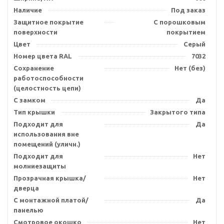
Наличие
Под заказ
Защитное покрытие
С порошковым
поверхности
покрытием
Цвет
Серый
Номер цвета RAL
7032
Сохранение
Нет (без)
работоспособности
(целостность цепи)
С замком
Да
Тип крышки
Закрытого типа
Подходит для
Да
использования вне
помещений (уличн.)
Подходит для
Нет
молниезащиты
Прозрачная крышка/
Нет
дверца
С монтажной платой/
Да
панелью
Смотровое окошко
Нет