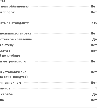
ть)
 платой/панелью
Нет
я сборок
Нет
сть по стандарту
IK10
польная установка
Нет
стенное крепление
Да
 в стену
Нет
лата с
Нет
 по глубине
я метрического
Нет
я установки вне
Нет
а откр. воздухе)
онным окном
Нет
замков
1
 столбе
Да
ша
Нет