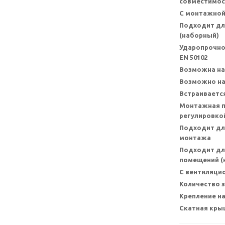
совместимос
С монтажной
Подходит дл
(наборный)
Ударопрочно
EN 50102
Возможна на
Возможно на
Встраивается
Монтажная п
регулировкой
Подходит дл
монтажа
Подходит дл
помещений (н
С вентиляци
Количество 
Крепление на
Скатная кры