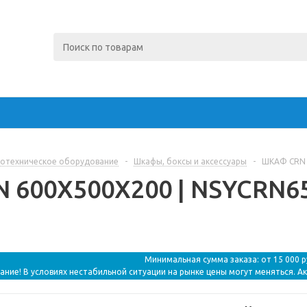
отехническое оборудование
-
Шкафы, боксы и аксессуары
-
ШКАФ CRN 6
600Х500Х200 | NSYCRN652
Минимальная сумма заказа: от 15 000 
ание! В условиях нестабильной ситуации на рынке цены могут меняться. А