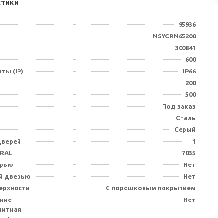
стики
95936
NSYCRN65200
300841
600
ты (IP)
IP66
200
500
Под заказ
Сталь
Серый
дверей
1
 RAL
7035
ерью
Нет
й дверью
Нет
ерхности
С порошковым покрытием
ние
Нет
нитная