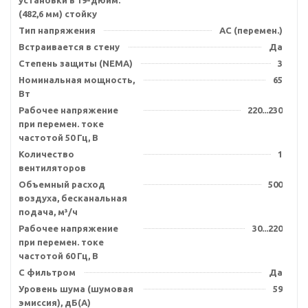
установки в 19-дюйм.
(482,6 мм) стойку
Тип напряжения
AC (перемен.)
Встраивается в стену
Да
Степень защиты (NEMA)
3
Номинальная мощность,
65
Вт
Рабочее напряжение
220...230
при перемен. токе
частотой 50 Гц, В
Количество
1
вентиляторов
Объемный расход
500
воздуха, бесканальная
подача, м³/ч
Рабочее напряжение
30...220
при перемен. токе
частотой 60 Гц, В
С фильтром
Да
Уровень шума (шумовая
59
эмиссия), дБ(А)