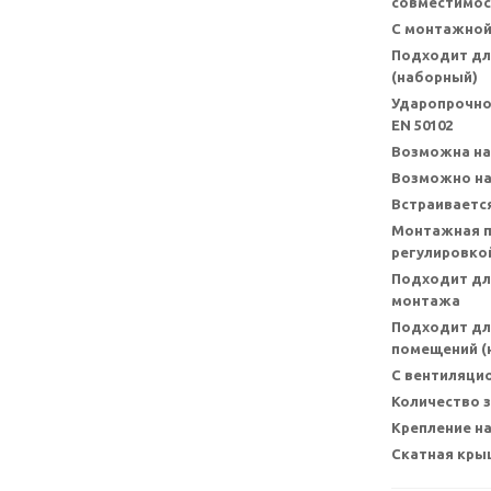
совместимос
С монтажной
Подходит дл
(наборный)
Ударопрочно
EN 50102
Возможна на
Возможно на
Встраивается
Монтажная п
регулировкой
Подходит дл
монтажа
Подходит дл
помещений (н
С вентиляци
Количество 
Крепление на
Скатная кры