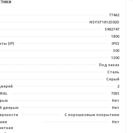
стики
77462
NSYSF1812502D
5982747
1800
ты (IP)
IP55
500
1200
Под заказ
Сталь
Серый
дверей
2
 RAL
7035
ерью
Нет
й дверью
Нет
ерхности
С порошковым покрытием
ние
Нет
нитная