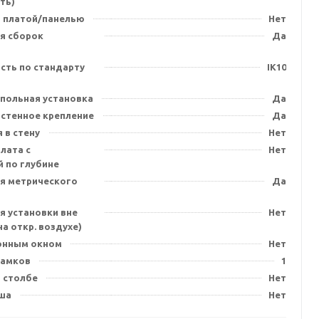
ть)
 платой/панелью
Нет
я сборок
Да
сть по стандарту
IK10
польная установка
Да
стенное крепление
Да
 в стену
Нет
лата с
Нет
 по глубине
я метрического
Да
я установки вне
Нет
а откр. воздухе)
онным окном
Нет
замков
1
 столбе
Нет
ша
Нет