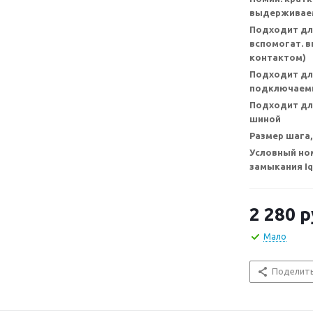
выдерживаем
Подходит дл
вспомогат. 
контактом)
Подходит дл
подключаемы
Подходит для
шиной
Размер шага,
Условный но
замыкания Iq
2 280
р
Мало
Поделит