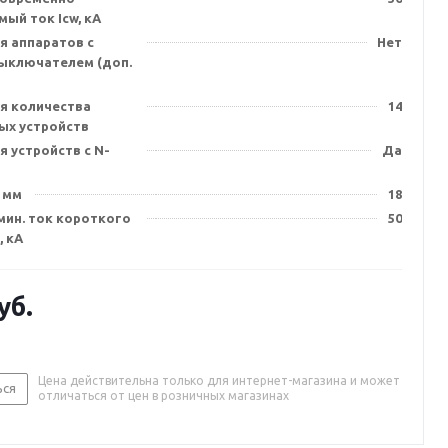
ый ток Icw, кА
я аппаратов с
Нет
выключателем (доп.
я количества
14
х устройств
 устройств с N-
Да
 мм
18
мин. ток короткого
50
, кА
уб.
Цена действительна только для интернет-магазина и может
ься
отличаться от цен в розничных магазинах