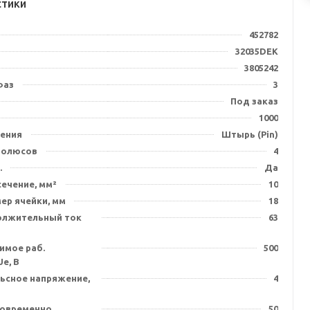
стики
452782
32035DEK
3805242
фаз
3
Под заказ
1000
ения
Штырь (Pin)
полюсов
4
.
Да
ечение, мм²
10
ер ячейки, мм
18
олжительный ток
63
имое раб.
500
e, В
льсное напряжение,
4
ковременно
50