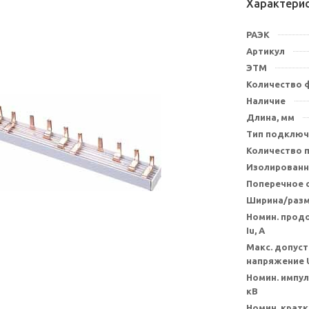
Характери
РАЭК
Артикул
ЭТМ
Количество 
Наличие
Длина, мм
Тип подключ
Количество 
Изолированн
Поперечное с
Ширина/разм
Номин. прод
Iu, А
Макс. допуст
напряжение U
Номин. импу
кВ
Номин. крат