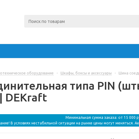
отехническое оборудование
-
Шкафы, боксы и аксессуары
-
Шина соеди
инительная типа PIN (шты
| DEKraft
Минимальная сумма заказа: от 15 000 
ание! В условиях нестабильной ситуации на рынке цены могут меняться. А