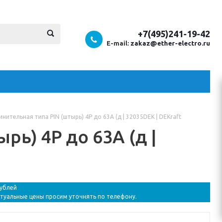
+7(495)241-19-42
E-mail:
zakaz@ether-electro.ru
нительная типа PIN (штырь) 4P до 63А (д | 32035DEK | DEKraft
рь) 4P до 63А (д |
рублей
ктуальные цены просим уточнять по телефону.