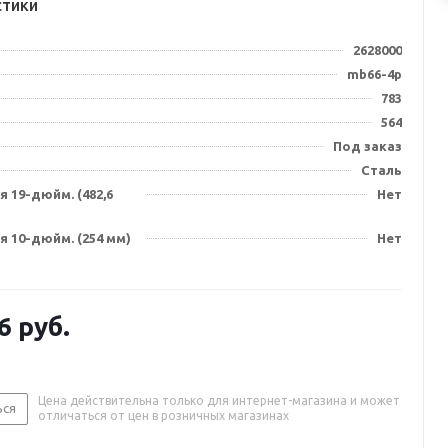
стики
2628000
mb66-4p
783
564
Под заказ
Сталь
 19-дюйм. (482,6
Нет
 10-дюйм. (254 мм)
Нет
6
руб.
Цена действительна только для интернет-магазина и может
ься
отличаться от цен в розничных магазинах