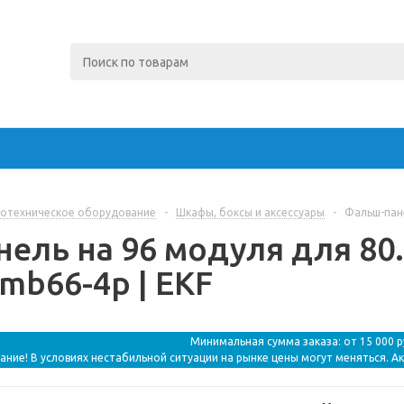
отехническое оборудование
-
Шкафы, боксы и аксессуары
-
Фальш-пане
ель на 96 модуля для 80.
 mb66-4p | EKF
Минимальная сумма заказа: от 15 000 
ание! В условиях нестабильной ситуации на рынке цены могут меняться. А