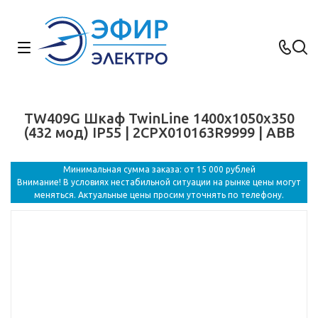
TW409G Шкаф TwinLine 1400x1050x350
(432 мод) IP55 | 2CPX010163R9999 | ABB
Минимальная сумма заказа: от 15 000 рублей
Внимание! В условиях нестабильной ситуации на рынке цены могут
меняться. Актуальные цены просим уточнять по телефону.