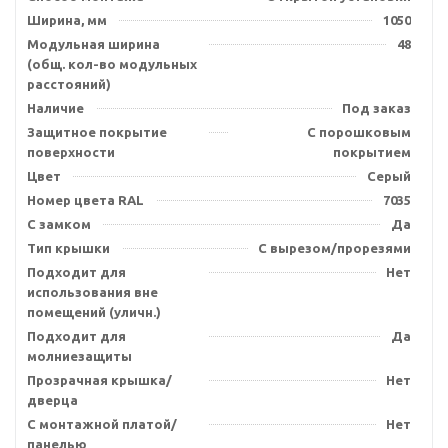
Ширина, мм
1050
Модульная ширина
48
(общ. кол-во модульных
расстояний)
Наличие
Под заказ
Защитное покрытие
С порошковым
поверхности
покрытием
Цвет
Серый
Номер цвета RAL
7035
С замком
Да
Тип крышки
С вырезом/прорезями
Подходит для
Нет
использования вне
помещений (уличн.)
Подходит для
Да
молниезащиты
Прозрачная крышка/
Нет
дверца
С монтажной платой/
Нет
панелью