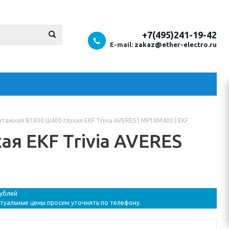
+7(495)241-19-42
E-mail:
zakaz@ether-electro.ru
тажная В1800 Ш400 глухая EKF Trivia AVERES | MP18M400 | EKF
я EKF Trivia AVERES
рублей
ктуальные цены просим уточнять по телефону.