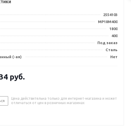
стики
2554103
MP18M400
1800
400
Под заказ
Сталь
нный (-ая)
Нет
.34
руб.
Цена действительна только для интернет-магазина и может
ься
отличаться от цен в розничных магазинах