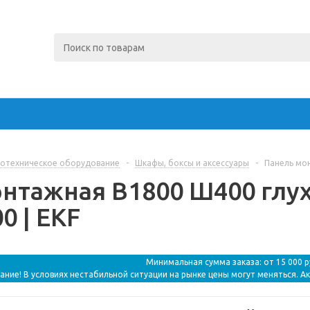
отехническое оборудование
-
Шкафы, боксы и аксессуары
-
Панель мон
нтажная В1800 Ш400 глуха
0 | EKF
Минимальная сумма заказа: от 15 000 
ание! В условиях нестабильной ситуации на рынке цены могут меняться. А