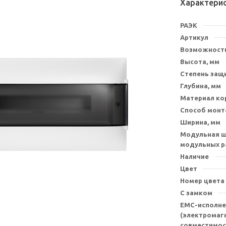
Характери
РАЭК
Артикул
Возможность
Высота, мм
Степень защи
Глубина, мм
Материал ко
Способ мон
Ширина, мм
Модульная ш
модульных р
Наличие
Цвет
Номер цвета
С замком
EMC-исполне
(электромаг
совместимос