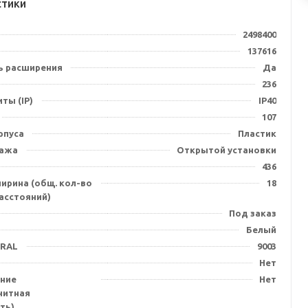
стики
2498400
137616
 расширения
Да
236
ты (IP)
IP40
107
рпуса
Пластик
тажа
Открытой установки
436
ирина (общ. кол-во
18
асстояний)
Под заказ
Белый
 RAL
9003
Нет
ние
Нет
нитная
ть)