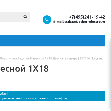
+7(495)241-19-42
E-mail:
zakaz@ether-electro.ru
S Пластиковый щиток Навесной 1X18 Дымчатая дверь | 137616 | Legrand
весной 1X18
рублей
ктуальные цены просим уточнять по телефону.