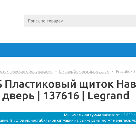
отехническое оборудование
-
Шкафы, боксы и аксессуары
-
Practibox 
 S Пластиковый щиток На
дверь | 137616 | Legrand
Минимальная сумма заказа: от 15 000 
ание! В условиях нестабильной ситуации на рынке цены могут меняться. А