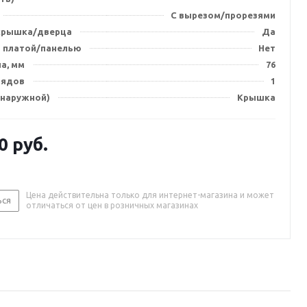
С вырезом/прорезями
крышка/дверца
Да
 платой/панелью
Нет
на, мм
76
рядов
1
(наружной)
Крышка
0
руб.
Цена действительна только для интернет-магазина и может
ься
отличаться от цен в розничных магазинах