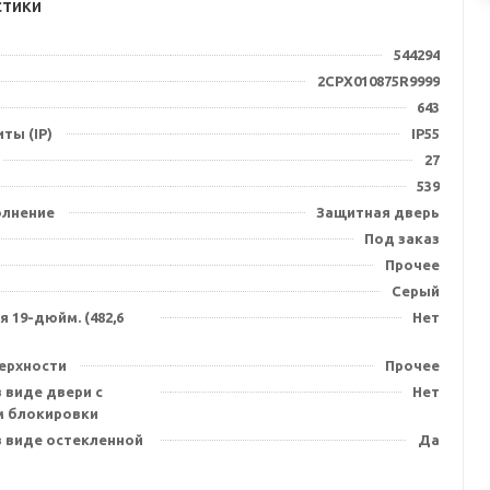
стики
544294
2CPX010875R9999
643
ты (IP)
IP55
27
539
олнение
Защитная дверь
Под заказ
Прочее
Серый
 19-дюйм. (482,6
Нет
ерхности
Прочее
 виде двери с
Нет
 блокировки
в виде остекленной
Да