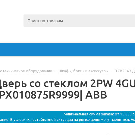
отехническое оборудование
-
Шкафы, боксы и аксессуары
-
TZB204R Д
верь со стеклом 2PW 4G
PX010875R9999| ABB
Минимальная сумма заказа: от 15 000 
ание! В условиях нестабильной ситуации на рынке цены могут меняться. А