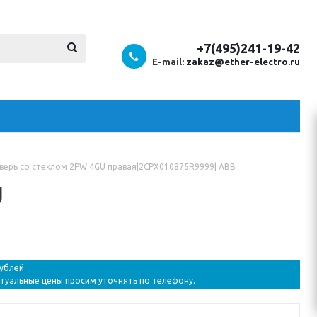
+7(495)241-19-42
E-mail:
zakaz@ether-electro.ru
верь со стеклом 2PW 4GU правая|2CPX010875R9999| ABB
U
рублей
ктуальные цены просим уточнять по телефону.