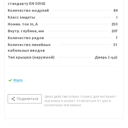
стандарту EN 50102
Количество модулей
84
Класс защиты
I
Номин. ток In, А
250
Внутр. глубина, мм
207
Количество рядов
7
Количество линейных
51
кабельных вводов
Тип крышки (наружной)
Дверь (-ца)
Мало
Цена действительна только для интернет-
Поделиться
магазина и может отличаться от цен в
розничных магазинах