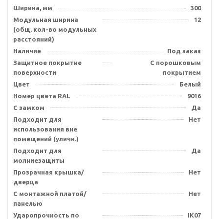
Ширина, мм
300
Модульная ширина
12
(общ. кол-во модульных
расстояний)
Наличие
Под заказ
Защитное покрытие
С порошковым
поверхности
покрытием
Цвет
Белый
Номер цвета RAL
9016
С замком
Да
Подходит для
Нет
использования вне
помещений (уличн.)
Подходит для
Да
молниезащиты
Прозрачная крышка/
Нет
дверца
С монтажной платой/
Нет
панелью
Ударопрочность по
IK07