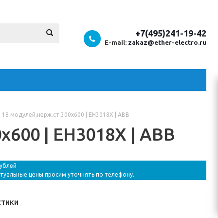
+7(495)241-19-42
E-mail:
zakaz@ether-electro.ru
 18 модулей,нерж.ст.300x600 | EH3018X | ABB
x600 | EH3018X | ABB
рублей
ктуальные цены просим уточнять по телефону.
стики