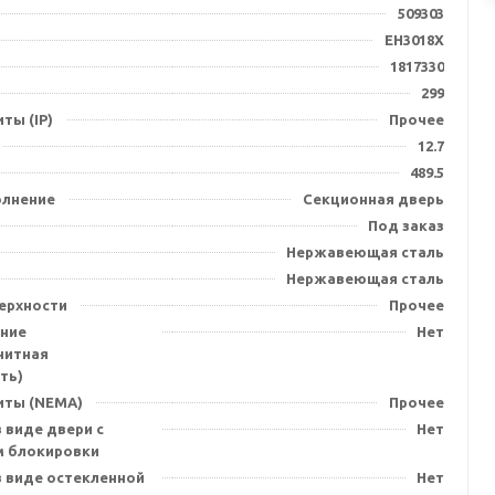
509303
EH3018X
1817330
299
ты (IP)
Прочее
12.7
489.5
олнение
Секционная дверь
Под заказ
Нержавеющая сталь
Нержавеющая сталь
ерхности
Прочее
ние
Нет
нитная
ть)
иты (NEMA)
Прочее
 виде двери с
Нет
 блокировки
в виде остекленной
Нет